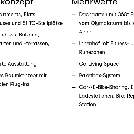
konzept
Mehrwerte
artments, Flats,
Dachgarten mit 360º 
uses und 81 TG-Stellplätze
vom Olympiaturm bis 
Alpen
ndows, Balkone,
rten und -terrassen,
Innenhof mit Fitness- 
n
Ruhezonen
erte Ausstattung
Co-Living Space
les Raumkonzept mit
Paketbox-System
alen Plug-ins
Car-/E-Bike-Sharing, E
Ladestationen, Bike Re
Station