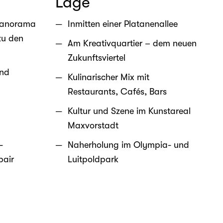
Lage
Panorama
Inmitten einer Platanenallee
zu den
Am Kreativquartier – dem neuen
Zukunftsviertel
und
Kulinarischer Mix mit
Restaurants, Cafés, Bars
Kultur und Szene im Kunstareal
Maxvorstadt
-
Naherholung im Olympia- und
pair
Luitpoldpark