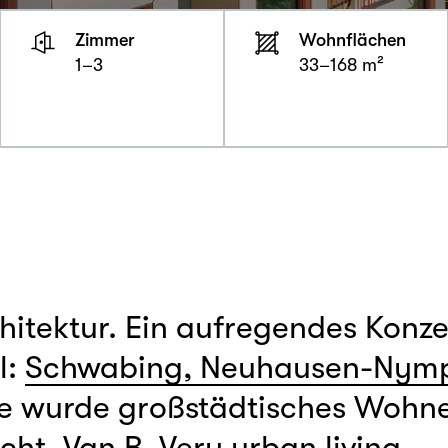
Zimmer
Wohnflächen
1–3
33–168 m²
hitektur. Ein aufregendes Konze
l:
Schwabing, Neuhausen-Nym
e wurde großstädtisches Wohn
cht.
Van B. Very urban living.