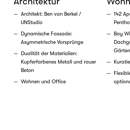
Architektur
Wohn
Architekt: Ben van Berkel /
142 Ap
UNStudio
Pentho
Dynamische Fassade:
Bay Wi
Asymmetrische Vorsprünge
Dachgä
Gärte
Dualität der Materialien:
Kupferfarbenes Metall und rauer
Kurati
Beton
Flexib
Wohnen und Office
option