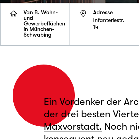
Van B. Wohn-
Adresse
und
Infanteriestr.
Gewerbeflächen
14
in München-
Schwabing
Ein Vordenker der Arc
der drei besten Vierte
Maxvorstadt.
Noch ni
konsequent neu geda