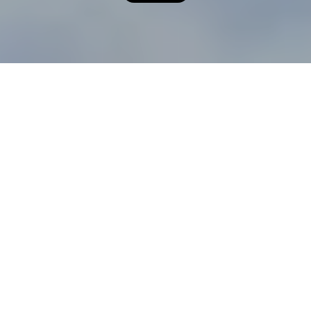
Zurück zur Übersicht
Architektur
Trend & Vision
Klimaschutz springt uns
überall entgegen: Ob es
das Unternehmen Lego
ist, das ankündigt, bis
zum Jahr 2030 seine