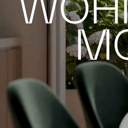
WOH
M