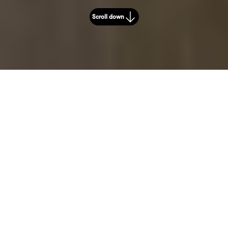
Scroll down
Zurück zur Übersicht
Ratgeber
Es ist nicht nur der
aktuell angespannte
Mietmarkt, der Menschen
weiterhin dazu anhält,
über Wohneigentum