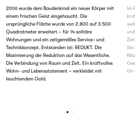
2006 wurde dem Baudenkmal ein neuer Körper mit
Im 
einem frischen Geist eingehaucht. Die
kra
ursprüngliche Fläche wurde von 2.800 auf 3.500
wei
Quadratmeter erweitert – für 14 solitäre
und
Wohnungen und ein zeitgemäßes Service- und
Zei
Technikkonzept. Entstanden ist: REDUKT. Die
Sie
Maximierung der Reduktion auf das Wesentliche.
Räu
Die Verbindung von Raum und Zeit. Ein kraftvolles
Ges
Wohn- und Lebensstatement – verkleidet mit
für
leuchtendem Gold.