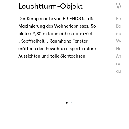
Leuchtturm-Objekt
Wah
d,
Der Kerngedanke von FRIENDS ist die
Ein ze
Maximierung des Wohnerlebnisses. So
Bad un
bieten 2,80 m Raumhöhe enorm viel
multif
r
„Kopffreiheit“. Raumhohe Fenster
Wohnu
llem
eröffnen den Bewohnern spektakuläre
Hausw
Aussichten und tolle Sichtachsen.
Anschl
raffin
ausges
In
sen
n
ge-
 m²
nem