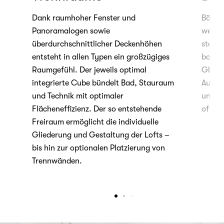
Dank raumhoher Fenster und
Böden 
Panoramalogen sowie
weiße
tur
überdurchschnittlicher Deckenhöhen
statte
entsteht in allen Typen ein großzügiges
boden
DS
Raumgefühl. Der jeweils optimal
Glasa
integrierte Cube bündelt Bad, Stauraum
Aussta
und Technik mit optimaler
und Vi
Flächeneffizienz. Der so entstehende
offen
Freiraum ermöglicht die individuelle
Gliederung und Gestaltung der Lofts –
bis hin zur optionalen Platzierung von
Trennwänden.