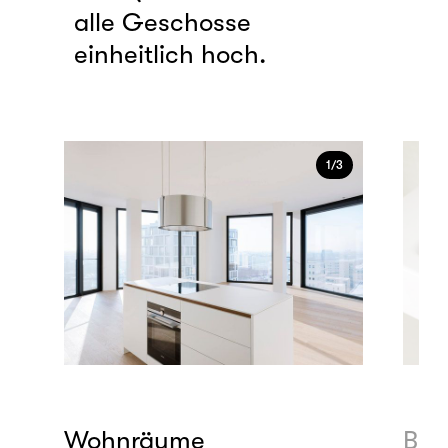
alle Geschosse
einheitlich hoch.
1/3
end
Wohnräume
Bäd