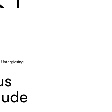
 Untergiesing
us
aude