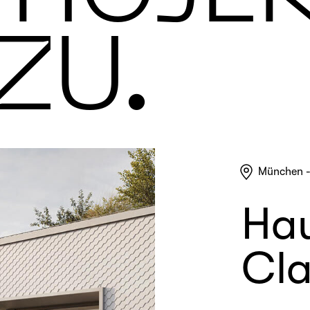
ZU.
München -
Ha
Cl