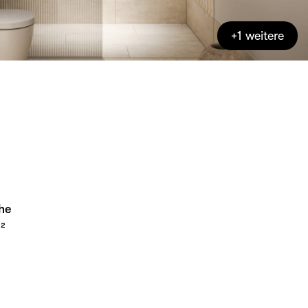
+1 weitere
he
²