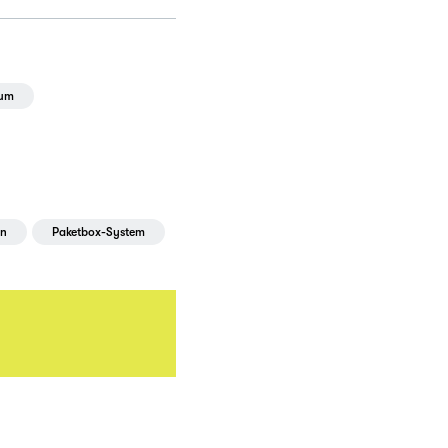
aum
on
Paketbox-System