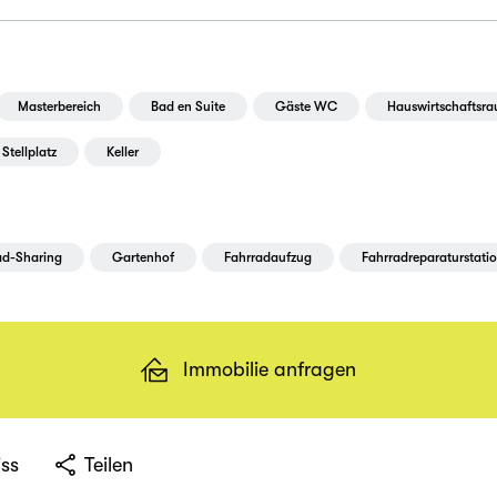
Masterbereich
Bad en Suite
Gäste WC
Hauswirtschaftsr
Stellplatz
Keller
ad-Sharing
Gartenhof
Fahrradaufzug
Fahrradreparaturstati
Immobilie anfragen
ss
Teilen