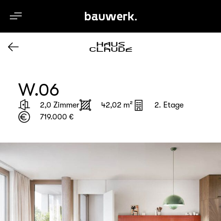
de
W.06
2,0 Zimmer
42,02 m²
2. Etage
719.000 €